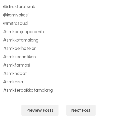
@direktoratsmk
@kamivokasi
@mitrasdudi
#smkprajnaparamita
#smkkotamalang
#smkperhotelan
#smkkecantikan
#smkfarmasi
#smkhebat
#smkbisa
#smkterbaikkotamalang
Navigasi
Preview Posts
Next Post
pos