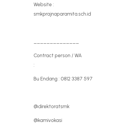
Website :
smkprajnaparamita.sch.id
______________
Contract person / WA
:
Bu Endang : 0812 3387 597
@direktoratsmk
@kamivokasi