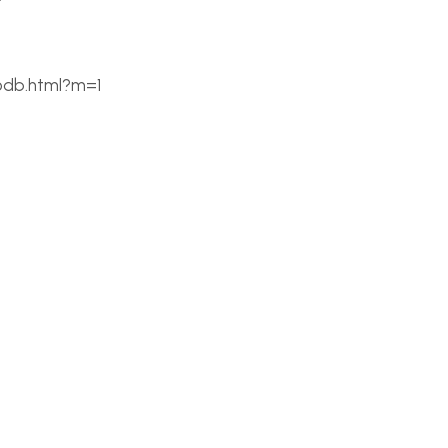
ppdb.html?m=1