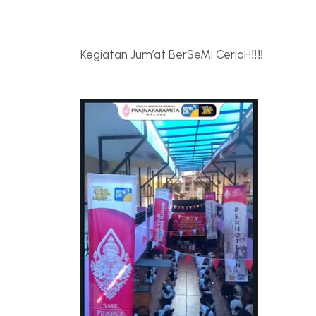
Kegiatan Jum’at BerSeMi CeriaH‼️‼️