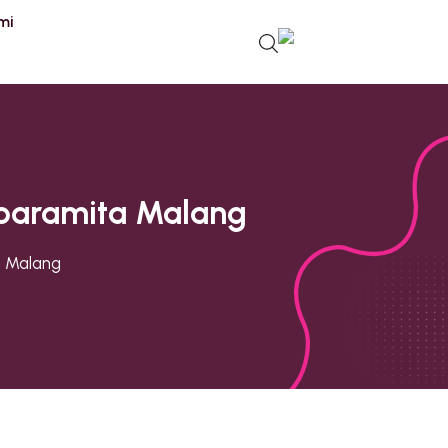
mi
aparamita Malang
a Malang