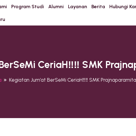
ami
Program Studi
Alumni
Layanan
Berita
Hubungi Ka
aru
 BerSeMi CeriaH‼️‼️ SMK Prajn
a
Kegiatan Jum’at BerSeMi CeriaH‼️‼️ SMK Prajnaparamit