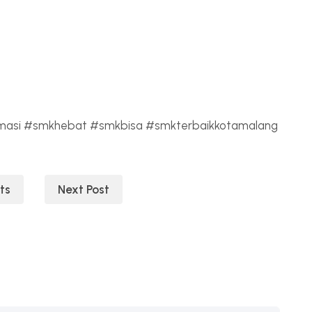
masi #smkhebat #smkbisa #smkterbaikkotamalang
ts
Next Post