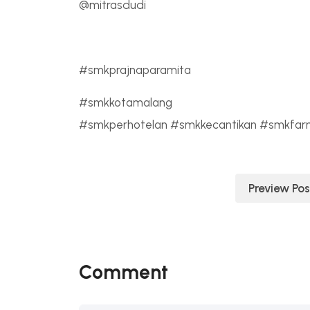
@mitrasdudi
#smkprajnaparamita
#smkkotamalang
#smkperhotelan #smkkecantikan #smkfar
Navigasi
Preview Pos
pos
Comment