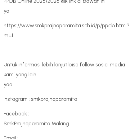
PPDB Online 2025/2026 klik link di bawah ini
ya
https://www.smkprajnaparamita.sch.id/p/ppdb.html?
m=1
Untuk informasi lebih lanjut bisa follow sosial media
kami yang lain
yaa..
Instagram : smkprajnaparamita
Facebook :
SmkPrajnaparamita Malang
Email :