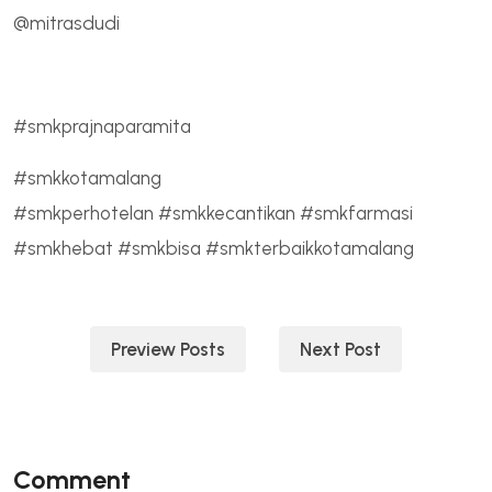
@mitrasdudi
#smkprajnaparamita
#smkkotamalang
#smkperhotelan #smkkecantikan #smkfarmasi
#smkhebat #smkbisa #smkterbaikkotamalang
Navigasi
Preview Posts
Next Post
pos
Comment